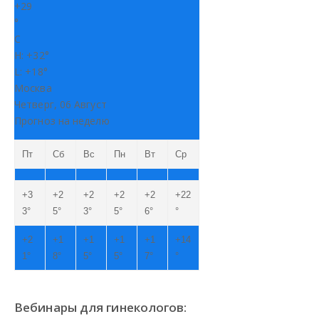
+
29
°
C
H:
+
32°
L:
+
18°
Москва
Четверг, 06 Август
Прогноз на неделю
Пт
Сб
Вс
Пн
Вт
Ср
+
3
+
2
+
2
+
2
+
2
+
22
3°
5°
3°
5°
6°
°
+
2
+
1
+
1
+
1
+
1
+
14
1°
8°
5°
5°
7°
°
Вебинары для гинекологов: