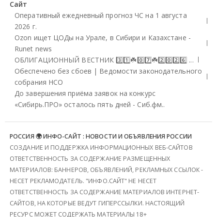
Сайт
Оперативный ежедневный прогноз ЧС на 1 августа
2026 г.
Ozon ищет ЦОДы на Урале, в Сибири и Казахстане -
Runet news
ОБЛИГАЦИОННЫЙ ВЕСТНИК 3️⃣1️⃣☘️0️⃣7️⃣☘️2️⃣0️⃣2️⃣6️⃣ ...
Обеспечено без сбоев | Ведомости законодательного
собрания НСО
До завершения приёма заявок на конкурс
«Сибирь.ПРО» осталось пять дней - Сиб.фм..
РОССИЯ 🌍 ИНФО-САЙТ : НОВОСТИ И ОБЪЯВЛЕНИЯ РОССИИ
СОЗДАНИЕ И ПОДДЕРЖКА ИНФОРМАЦИОННЫХ ВЕБ-САЙТОВ
ОТВЕТСТВЕННОСТЬ ЗА СОДЕРЖАНИЕ РАЗМЕЩЕННЫХ
МАТЕРИАЛОВ: БАННЕРОВ, ОБЪЯВЛЕНИЙ, РЕКЛАМНЫХ ССЫЛОК -
НЕСЕТ РЕКЛАМОДАТЕЛЬ. "ИНФО.САЙТ" НЕ НЕСЕТ
ОТВЕТСТВЕННОСТЬ ЗА СОДЕРЖАНИЕ МАТЕРИАЛОВ ИНТЕРНЕТ-
САЙТОВ, НА КОТОРЫЕ ВЕДУТ ГИПЕРССЫЛКИ. НАСТОЯЩИЙ
РЕСУРС МОЖЕТ СОДЕРЖАТЬ МАТЕРИАЛЫ 18+