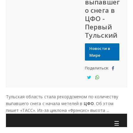
выпавшег
Города
о снега в
ЦФО -
История
Первый
Тульский
Дать рекламу
Новости в
Мире
Создать сайт
Поделиться:
Под
ели
Под
Под
тьс
ели
ели
Тульская область стала рекордсменом по количеству
я
тьс
тьс
выпавшего снега с начала метелей в
ЦФО
. Об этом
я
я
пишет «ТАСС». Из-за циклона «Фрэнсис» высота ...