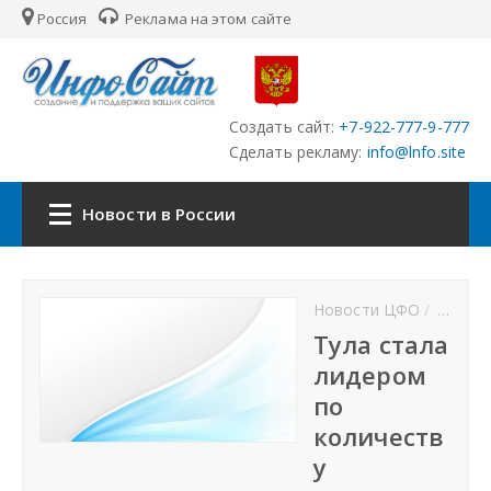
Россия
Реклама на этом сайте
Создать сайт:
+7-922-777-9-777
Сделать рекламу:
info@lnfo.site
Новости в России
Главная
Новости ЦФО
Центра
Новости России
Тула стала
лидером
Федеральные округа
по
количеств
Регионы
у